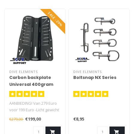
SALE -29%
DIVE ELEMENTS
DIVE ELEMENTS
Carbon backplate
Boltsnap NX Series
Universal 400gram
AANBIEDING! Van 279 Euro
voor 199 Euro -Licht gewicht
-Universeel -Ongeveer 400
€199,00
€8,95
€279,00
gram