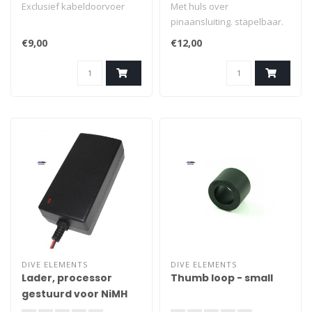
Exclusief kabeldoorvoer
Met huls over
pinaansluiting. stapelbaar.
bananenstekker 4mm. voor
€9,00
€12,00
oa laders.
DIVE ELEMENTS
DIVE ELEMENTS
Lader, processor
Thumb loop - small
gestuurd voor NiMH
batterij packs