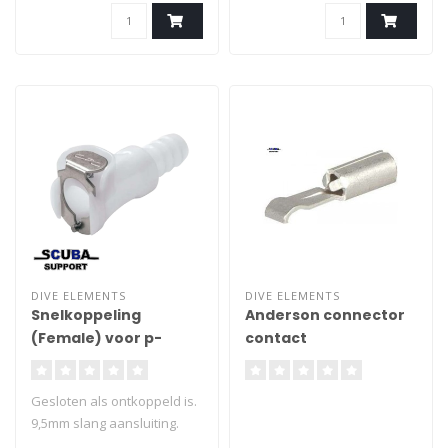
DIVE ELEMENTS
DIVE ELEMENTS
Snelkoppeling
Anderson connector
(Female) voor p-
contact
valve
Gesloten als ontkoppeld is.
9,5mm slang aansluiting.
Past op de meeste