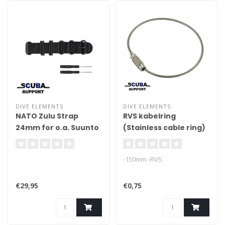
DIVE ELEMENTS
DIVE ELEMENTS
NATO Zulu Strap
RVS kabelring
24mm for o.a. Suunto
(Stainless cable ring)
dive computers
Per stuk
-150mm -RVS
€29,95
€0,75