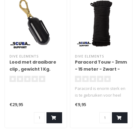
DIVE ELEMENTS
DIVE ELEMENTS
Lood met draaibare
Paracord Touw - 3mm
clip , gewicht 1 Kg.
- 15 meter - Zwart -
Vismagneet Touw -
125kg trekkracht
Paracord is enorm sterk en
is te gebruiken voor heel
veel toepassingen.
€29,95
€9,95