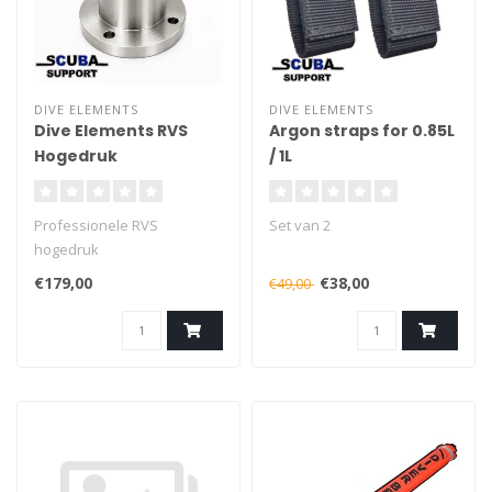
DIVE ELEMENTS
DIVE ELEMENTS
Dive Elements RVS
Argon straps for 0.85L
Hogedruk
/ 1L
Werkbankaansluiting
G3/4 (300 Bar)
Professionele RVS
Set van 2
hogedruk
werkbankaansluiting voor
€179,00
€38,00
€49,00
het afstellen en testen van
ademautomaten. Voorzien
van G3/4 bovendraad, G1/4
female onderaansluiting en
vier montagegaten.
Leverbaar met of zonder
hogedrukkraan.