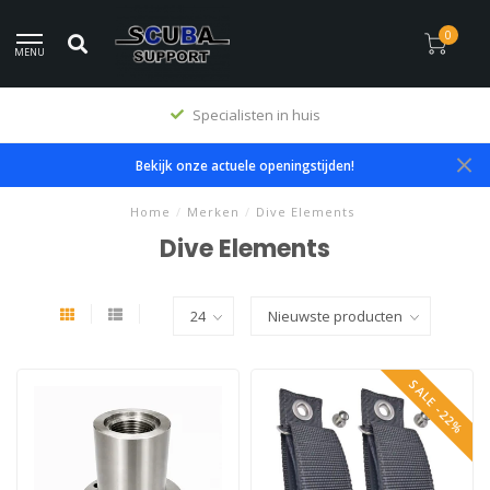
0
MENU
Premium producten
Bekijk onze actuele openingstijden!
Home
/
Merken
/
Dive Elements
Dive Elements
SALE -22%