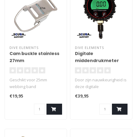
DIVE ELEMENTS
DIVE ELEMENTS
Cam buckle stainless
Digitale
27mm
middendrukmeter
Geschikt voor 25mm
Door zijn nauwkeurigheid is
webbing band
deze digitale
middendrukmeter zeer
€19,95
€39,95
geschikt voor het afstellen
van de middendruk van de
1e trap.