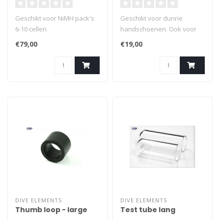
Geschikt voor NiMH pack's
Geschikt voor dunne
6-10 cellen
handschoenen. Ook voor
- 2Ah laadstroom.
blote handen. Voor
€79,00
€19,00
Processorgestuurd
montage op Goodman
laadproces. Delta V
handle.
laadprincipe. Voorzien van
Anderson connectoren.
DIVE ELEMENTS
DIVE ELEMENTS
Thumb loop - large
Test tube lang