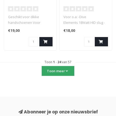
Geschikt voor dikke
Voor o.a: -Dive
handschoenen Voor
Elements 18Watt HID slug -
montage op Goodman
Halcyon 18Watt HID slug (old
€19,00
€18,00
handle
style) -Salvo lamps -Lengte
+_ 76mm ID +_ 20.8mm OD +_
25,4mm
Toon
1
-
24
van 57
Toon meer
Abonneer je op onze nieuwsbrief