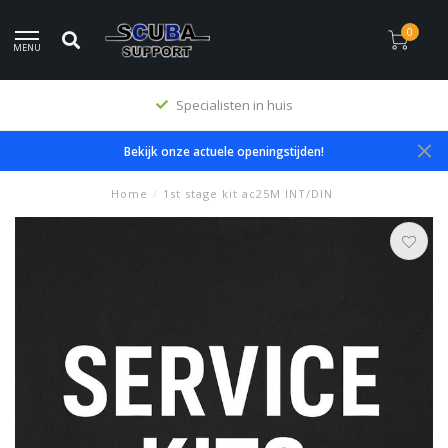
0
MENU
Specialisten in huis
Bekijk onze actuele openingstijden!
Home
/
1st stage kit ac25M INT/DIN