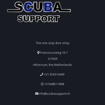
The one stop dive shop
Franciscusweg 10-1
1216SK
Hilversum, the Netherlands
+31 356313499
+31648511848
info@scubasupport.nl