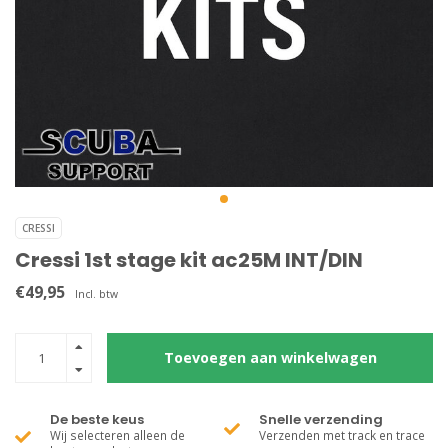
CRESSI
Cressi 1st stage kit ac25M INT/DIN
€49,95
Incl. btw
Toevoegen aan winkelwagen
De beste keus
Snelle verzending
Wij selecteren alleen de
Verzenden met track en trace