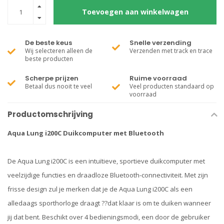
Toevoegen aan winkelwagen
De beste keus
Snelle verzending
Wij selecteren alleen de
Verzenden met track en trace
beste producten
Scherpe prijzen
Ruime voorraad
Betaal dus nooit te veel
Veel producten standaard op
voorraad
Productomschrijving
Aqua Lung i200C Duikcomputer met Bluetooth
De Aqua Lung i200C is een intuïtieve, sportieve duikcomputer met
veelzijdige functies en draadloze Bluetooth-connectiviteit. Met zijn
frisse design zul je merken dat je de Aqua Lung i200C als een
alledaags sporthorloge draagt ??dat klaar is om te duiken wanneer
jij dat bent. Beschikt over 4 bedieningsmodi, een door de gebruiker