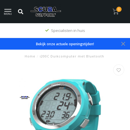
0
MENU
Specialisten in huis
Bekijk onze actuele openingstijden!
Home
/
i200C Duikcomputer met Bluetooth