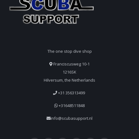
The one stop dive shop
Franciscusweg 10-1
1216SK
Hilversum, the Netherlands
+31 356313499
+31648511848
info@scubasupport.nl