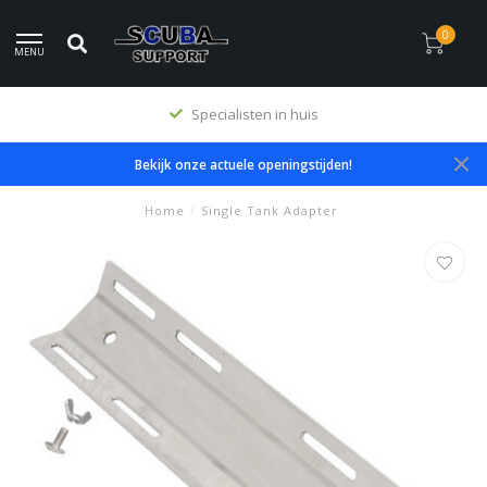
0
MENU
Specialisten in huis
Bekijk onze actuele openingstijden!
Home
/
Single Tank Adapter