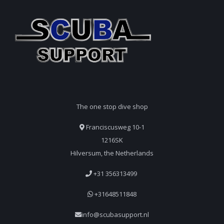
The one stop dive shop
Franciscusweg 10-1
1216SK
Hilversum, the Netherlands
+31 356313499
+31648511848
info@scubasupport.nl