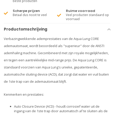
beste producten
Scherpe prijzen
Ruime voorraad
Betaal dus nooit te veel
Veel producten standaard op
voorraad
Productomschrijving
Verbazingwekkende ademprestaties van de
Aqua Lung CORE
ademautomaat
, wordt beoordeeld als "superieur" door de ANSTI
ademhaling machine. Gecombineerd met zijn royale mogelijkheden,
en tegen een aantrekkelijke mid-range prijs. De Aqua Lung CORE is
standaard voorzien van Aqua Lung's unieke, gepatenteerde,
automatische sluiting device (ACD), dat zorgt dat water en vuil buiten
de 1ste trap van de ademautomaat blijft.
Kenmerken en prestaties:
Auto Closure Device (ACD) - houdt corrosief water uit de
ingang van de 1ste trap door automatisch af te sluiten als de