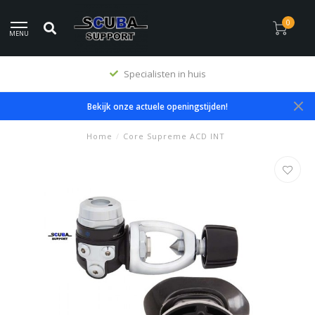
0
MENU
Specialisten in huis
Bekijk onze actuele openingstijden!
Home
/
Core Supreme ACD INT