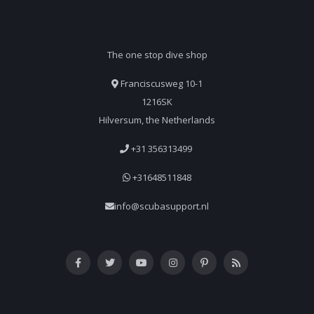
The one stop dive shop
Franciscusweg 10-1
1216SK
Hilversum, the Netherlands
+31 356313499
+31648511848
info@scubasupport.nl