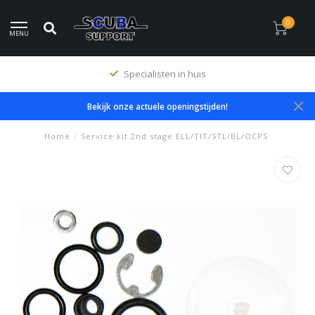
0
MENU
Specialisten in huis
Bekijk onze actuele openingstijden!
Home
/
Service kit 2nd stage ELL/TIT/STL/BL/OCPS