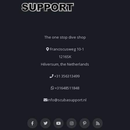
The one stop dive shop
Franciscusweg 10-1
1216SK
Hilversum, the Netherlands
+31 356313499
+31648511848
info@scubasupport.nl