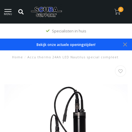
0
MENU
Specialisten in huis
Bekijk onze actuele openingstijden!
Home
/
Accu thermo 24Ah LED Nautilus special compleet