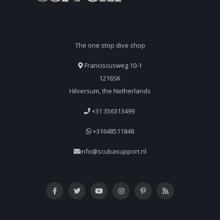
The one stop dive shop
Franciscusweg 10-1
1216SK
Hilversum, the Netherlands
+31 356313499
+31648511848
info@scubasupport.nl