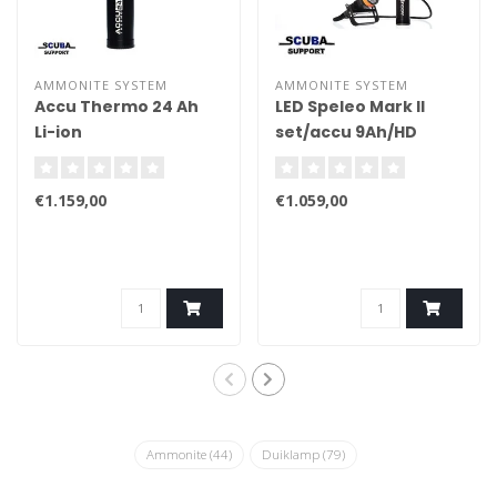
AMMONITE SYSTEM
AMMONITE SYSTEM
Accu Thermo 24 Ah
LED Speleo Mark II
Li-ion
set/accu 9Ah/HD
cable/charger
€1.159,00
€1.059,00
Ammonite
(44)
Duiklamp
(79)