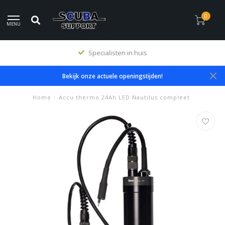
0
MENU
Specialisten in huis
Bekijk onze actuele openingstijden!
Home
/
Accu thermo 24Ah LED Nautilus compleet