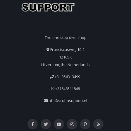
The one stop dive shop
Franciscusweg 10-1
1216SK
Hilversum, the Netherlands
+31 356313499
+31648511848
info@scubasupport.nl