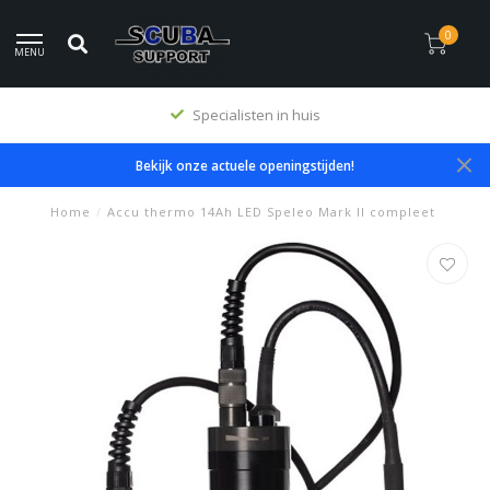
0
MENU
Specialisten in huis
Bekijk onze actuele openingstijden!
Home
/
Accu thermo 14Ah LED Speleo Mark II compleet