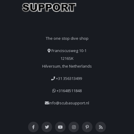
The one stop dive shop
Franciscusweg 10-1
1216SK
Hilversum, the Netherlands
+31 356313499
+31648511848
info@scubasupport.nl