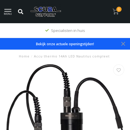
0
MENU
Specialisten in huis
Bekijk onze actuele openingstijden!
Home
/
Accu thermo 14Ah LED Nautilus compleet