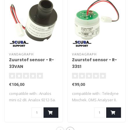
VANDAGRAPH
VANDAGRAPH
Zuurstof sensor - R-
Zuurstof sensor - R-
33VAN
33S1
€106,00
€99,00
compatible with : Analos
compatible with : Teledyne
mini o2 dII. Analox 9212-5a.
Mixchek. OMS Analyser II.
OMS..
USB...