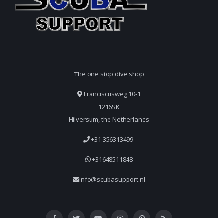
The one stop dive shop
Franciscusweg 10-1
1216SK
Hilversum, the Netherlands
+31 356313499
+31648511848
info@scubasupport.nl