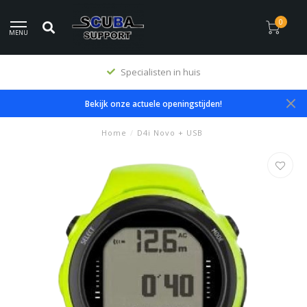
0
MENU
Specialisten in huis
Bekijk onze actuele openingstijden!
Home
/
D4i Novo + USB