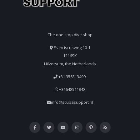
The one stop dive shop
Franciscusweg 10-1
1216SK
Hilversum, the Netherlands
+31 356313499
+31648511848
info@scubasupport.nl