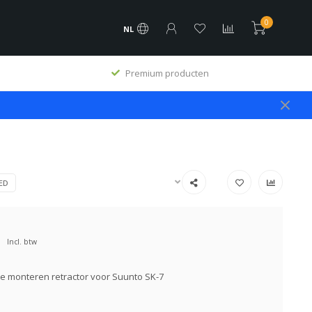
0
NL
Premium producten
ED
Incl. btw
e monteren retractor voor Suunto SK-7