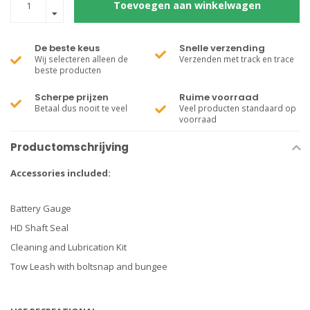
Toevoegen aan winkelwagen
De beste keus
Snelle verzending
Wij selecteren alleen de
Verzenden met track en trace
beste producten
Scherpe prijzen
Ruime voorraad
Betaal dus nooit te veel
Veel producten standaard op
voorraad
Productomschrijving
Accessories included:
Battery Gauge
HD Shaft Seal
Cleaning and Lubrication Kit
Tow Leash with boltsnap and bungee