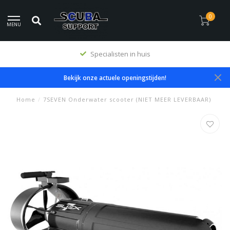
0
MENU
Specialisten in huis
Bekijk onze actuele openingstijden!
Home
/
7SEVEN Onderwater scooter (NIET MEER LEVERBAAR)