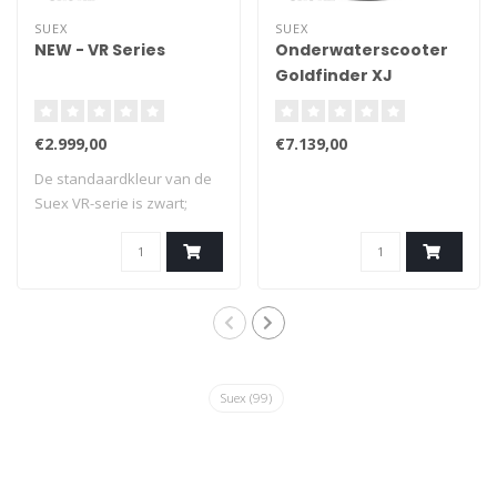
SUEX
SUEX
NEW - VR Series
Onderwaterscooter
Goldfinder XJ
€2.999,00
€7.139,00
De standaardkleur van de
Suex VR-serie is zwart;
andere kleu..
Suex
(99)