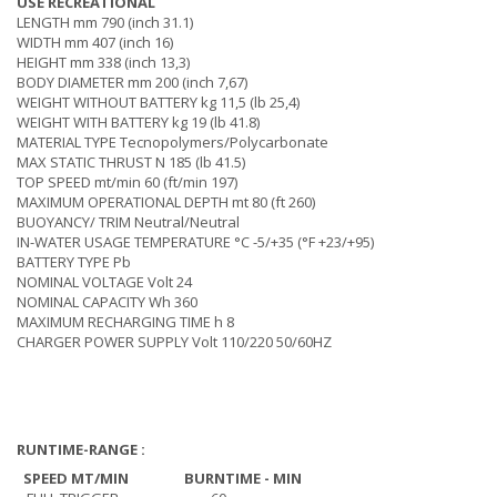
USE RECREATIONAL
LENGTH mm 790 (inch 31.1)
WIDTH mm 407 (inch 16)
HEIGHT mm 338 (inch 13,3)
BODY DIAMETER mm 200 (inch 7,67)
WEIGHT WITHOUT BATTERY kg 11,5 (lb 25,4)
WEIGHT WITH BATTERY kg 19 (lb 41.8)
MATERIAL TYPE Tecnopolymers/Polycarbonate
MAX STATIC THRUST N 185 (lb 41.5)
TOP SPEED mt/min 60 (ft/min 197)
MAXIMUM OPERATIONAL DEPTH mt 80 (ft 260)
BUOYANCY/ TRIM Neutral/Neutral
IN-WATER USAGE TEMPERATURE °C -5/+35 (°F +23/+95)
BATTERY TYPE Pb
NOMINAL VOLTAGE Volt 24
NOMINAL CAPACITY Wh 360
MAXIMUM RECHARGING TIME h 8
CHARGER POWER SUPPLY Volt 110/220 50/60HZ
RUNTIME-RANGE :
SPEED MT/MIN
BURNTIME - MIN