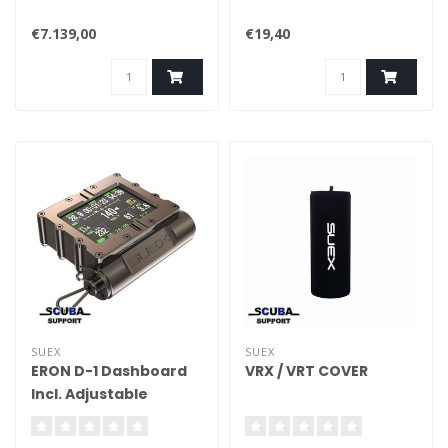
€7.139,00
€19,40
SUEX
SUEX
ERON D-1 Dashboard
VRX / VRT COVER
Incl. Adjustable
Handel Support for
Sinapsi