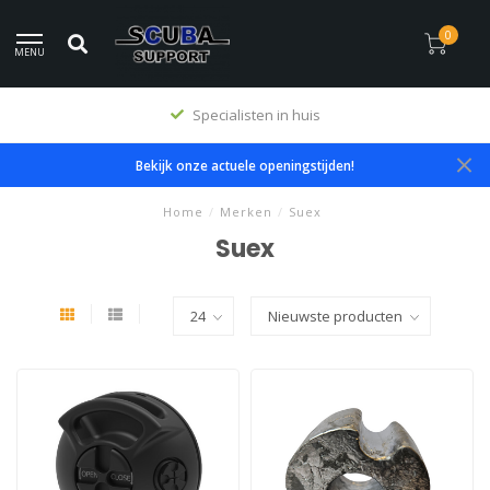
0
MENU
Premium producten
Bekijk onze actuele openingstijden!
Home
/
Merken
/
Suex
Suex