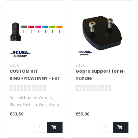
SUEX
SUEX
CUSTOM KIT
Gopro support for N-
RING+PICATINNY - For
handle
VR Series
Beschikbaar in: Oranje,
Blauw, Fuchsia, Grijs, Rood,
Groen.
€33,50
€59,00