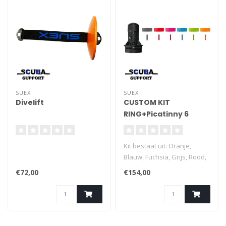
SUEX
SUEX
Divelift
CUSTOM KIT
RING+Picatinny 6
Kleuren
Kit bestaat uit: Oranje,
Blauw, Fuchsia, Grijs, Rood,
Groen.
€72,00
€154,00