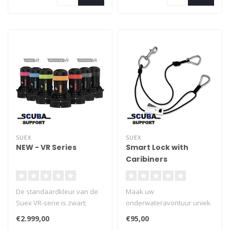
SUEX
SUEX
NEW - VR Series
Smart Lock with
Caribiners
De standaardkleur van de
Maak uw
Suex VR-serie is zwart;
onderwateravontuur uniek
andere kleuren zijn
met SUEX SMART LOCK, de
€2.999,00
€95,00
beschikbaar als
revolutionaire sleepkabel