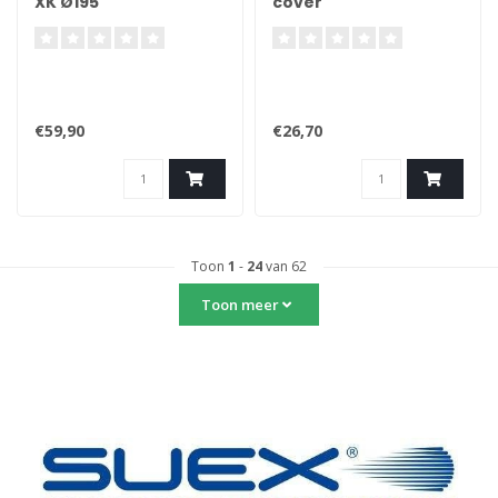
XK Ø195
cover
€59,90
€26,70
Toon
1
-
24
van 62
Toon meer