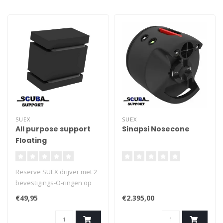
SUEX
SUEX
All purpose support
Sinapsi Nosecone
Floating
Reserve SUEX drijver met 2
bevestigings-O-ringen op
universele steun
€49,95
€2.395,00