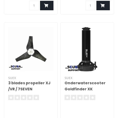
afzonderlijk te bestellen
voor DPV's. Dit
onderdelen.
buitengewone trekkoord is
compatibel met alle nieuwe
SUEX DPV's, Goldfinder-
serie en VR-EVO en is
ontworpen om uw
onderwaterervaring te
vereenvoudigen en
SUEX
SUEX
3 blades propeller XJ
Onderwaterscooter
/VR / 7SEVEN
Goldfinder XK