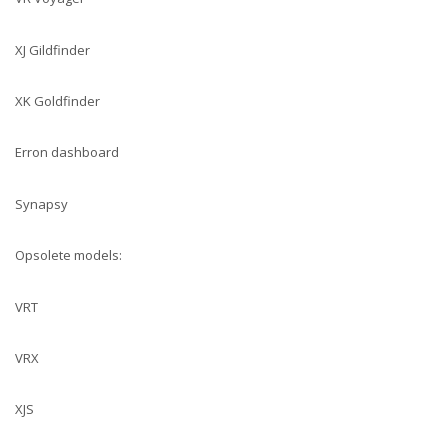
XJ Gildfinder
XK Goldfinder
Erron dashboard
Synapsy
Opsolete models:
VRT
VRX
XJS