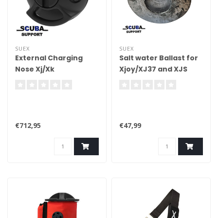
SUEX
SUEX
External Charging
Salt water Ballast for
Nose Xj/Xk
Xjoy/XJ37 and XJS
€712,95
€47,99