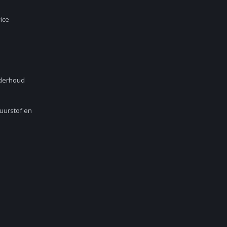
ice
nderhoud
Zuurstof en