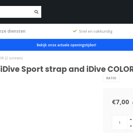
nze diensten
erkplaats
Snel en vakkundig
Bekijk onze actuele openingstijden!
OR (2 screws)
r iDive Sport strap and iDive COLO
RATIO
€7,00