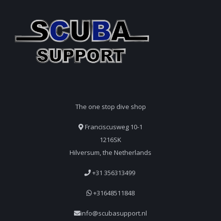
The one stop dive shop
Franciscusweg 10-1
1216SK
Hilversum, the Netherlands
+31 356313499
+31648511848
info@scubasupport.nl