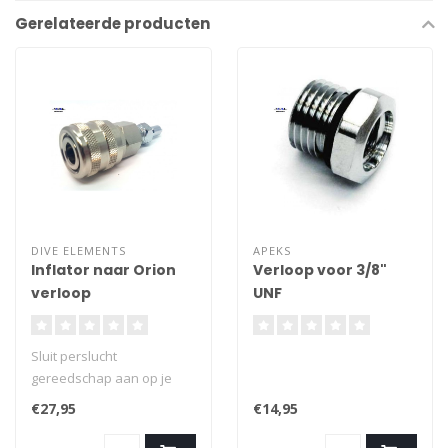
Gerelateerde producten
DIVE ELEMENTS
APEKS
Inflator naar Orion
Verloop voor 3/8"
verloop
UNF
middendrukslang in
1/2" UNF poort
Sluit perslucht
gereedschap aan op je
inflator slang. Standaard
€27,95
€14,95
Orion aansluiting.