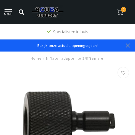
0
MENU
Specialisten in huis
Bekijk onze actuele openingstijden!
Home
/
Inflator adapter to 3/8"female