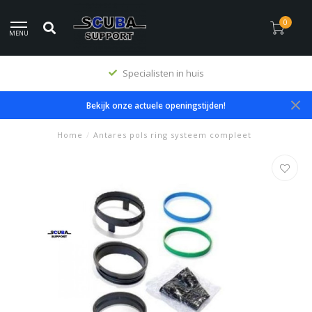
0
MENU
Specialisten in huis
Bekijk onze actuele openingstijden!
Home
/
Antares pols ring systeem compleet