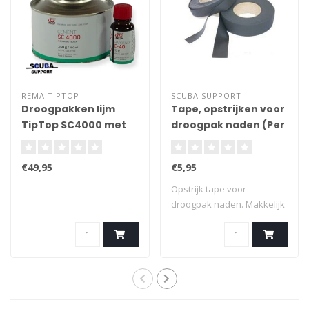
REMA TIPTOP
SCUBA SUPPORT
Droogpakken lijm
Tape, opstrijken voor
TipTop SC4000 met
droogpak naden (Per
harder 0.35Kg
meter)
€49,95
€5,95
Opstrijk tape voor
droogpak naden. Makkelijk
en snel een wa..