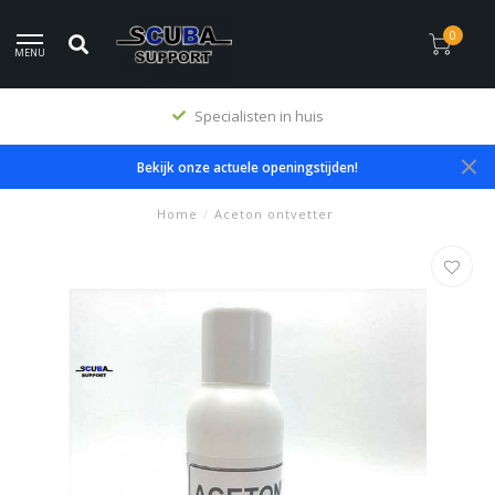
0
MENU
Specialisten in huis
Bekijk onze actuele openingstijden!
Home
/
Aceton ontvetter