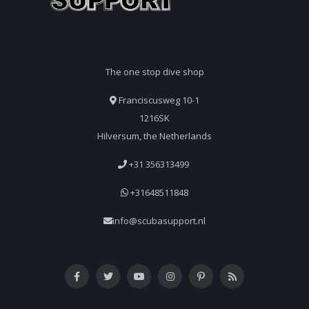
The one stop dive shop
Franciscusweg 10-1
1216SK
Hilversum, the Netherlands
+31 356313499
+31648511848
info@scubasupport.nl