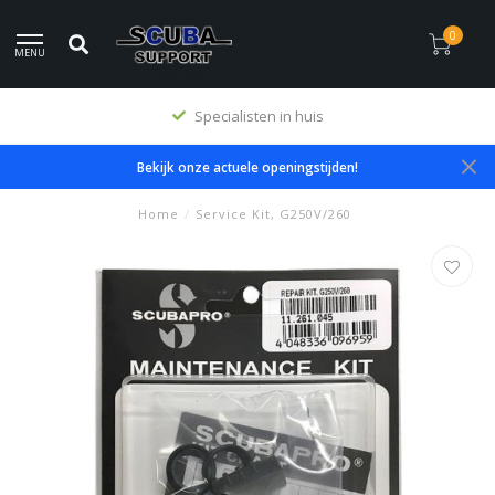
0
MENU
Specialisten in huis
Bekijk onze actuele openingstijden!
Home
/
Service Kit, G250V/260