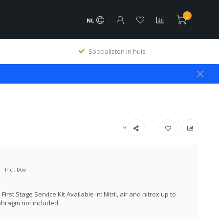
0
NL
Specialisten in huis
Incl. btw
irst Stage Service Kit Available in: Nitril, air and nitrox up to
phragm not included.