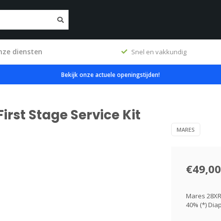
nze diensten
erkplaats
Snel en vakkundig
Bekijk onze actuele openingstijden!
irst Stage Service Kit
MARES
€49,00
Mares 28XR F
40% (*) Dia