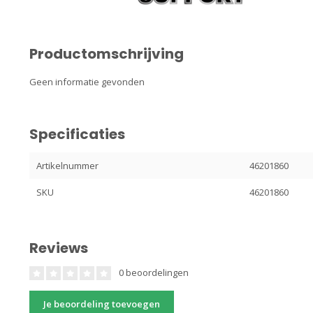
Productomschrijving
Geen informatie gevonden
Specificaties
Artikelnummer
46201860
SKU
46201860
Reviews
0 beoordelingen
Je beoordeling toevoegen