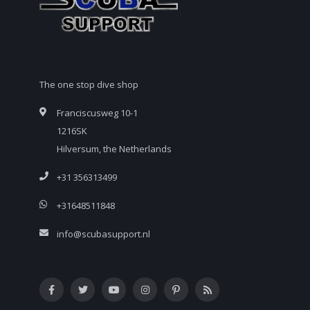
The one stop dive shop
Franciscusweg 10-1
1216SK
Hilversum, the Netherlands
+31 356313499
+31648511848
info@scubasupport.nl