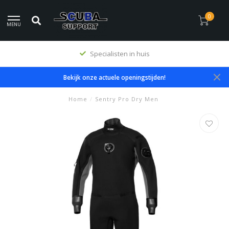
0
MENU
Specialisten in huis
Bekijk onze actuele openingstijden!
Home
/
Sentry Pro Dry Men