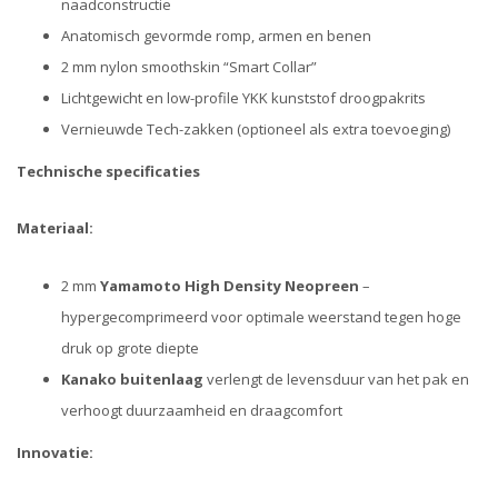
naadconstructie
Anatomisch gevormde romp, armen en benen
2 mm nylon smoothskin “Smart Collar”
Lichtgewicht en low-profile YKK kunststof droogpakrits
Vernieuwde Tech-zakken (optioneel als extra toevoeging)
Technische specificaties
Materiaal:
2 mm
Yamamoto High Density Neopreen
–
hypergecomprimeerd voor optimale weerstand tegen hoge
druk op grote diepte
Kanako buitenlaag
verlengt de levensduur van het pak en
verhoogt duurzaamheid en draagcomfort
Innovatie: