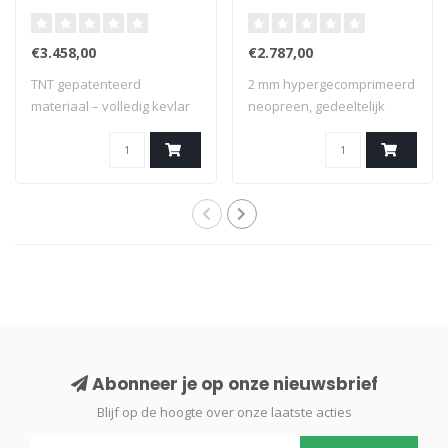
€3.458,00
€2.787,00
TNT gepatenteerd
2 mm hypergecomprimeerd
materiaal – volledig kevlar
neopreen, gedeeltelijk
beschermd – op ..
kevlar besche..
Abonneer je op onze nieuwsbrief
Blijf op de hoogte over onze laatste acties