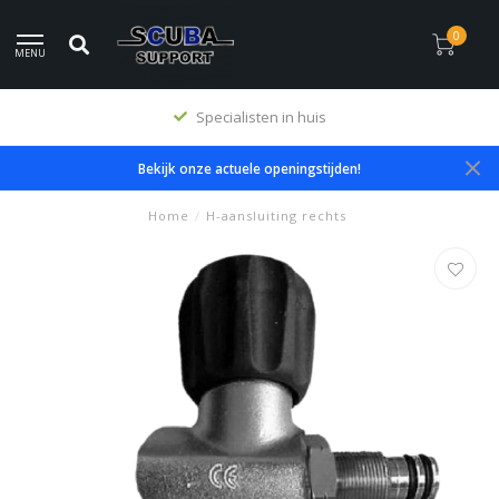
0
MENU
Specialisten in huis
Bekijk onze actuele openingstijden!
Home
/
H-aansluiting rechts