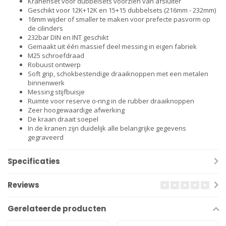
Kranenset voor dubbelsets voorzien van afsluiter
Geschikt voor 12K+12K en 15+15 dubbelsets (216mm - 232mm)
16mm wijder of smaller te maken voor prefecte pasvorm op
de cilinders
232bar DIN en INT geschikt
Gemaakt uit één massief deel messing in eigen fabriek
M25 schroefdraad
Robuust ontwerp
Soft grip, schokbestendige draaiknoppen met een metalen
binnenwerk
Messing stijfbuisje
Ruimte voor reserve o-ring in de rubber draaiknoppen
Zeer hoogewaardige afwerking
De kraan draait soepel
In de kranen zijn duidelijk alle belangrijke gegevens
gegraveerd
Specificaties
Reviews
Gerelateerde producten