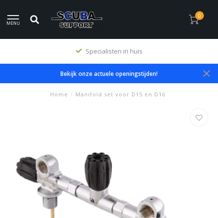
0
MENU
Specialisten in huis
Bekijk onze actuele openingstijden!
Home
/
Manifold set voor D15 en D16