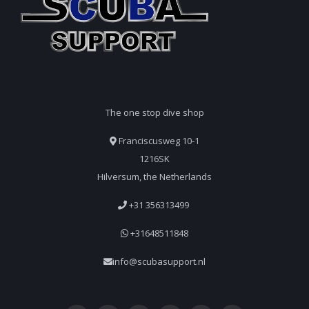
The one stop dive shop
Franciscusweg 10-1
1216SK
Hilversum, the Netherlands
+31 356313499
+31648511848
info@scubasupport.nl