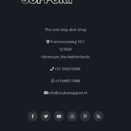
The one stop dive shop
Franciscusweg 10-1
1216SK
Hilversum, the Netherlands
+31 356313499
+31648511848
info@scubasupport.nl