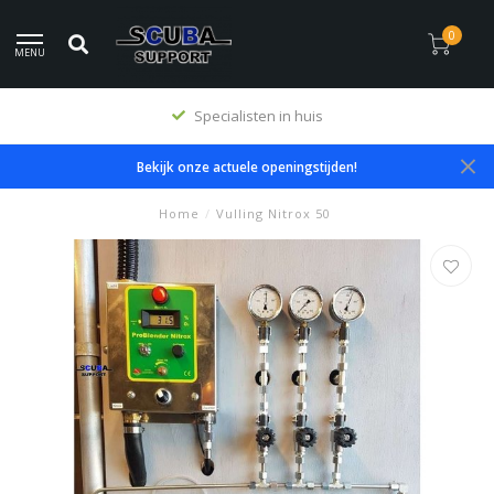
0
MENU
Specialisten in huis
Bekijk onze actuele openingstijden!
Home
/
Vulling Nitrox 50