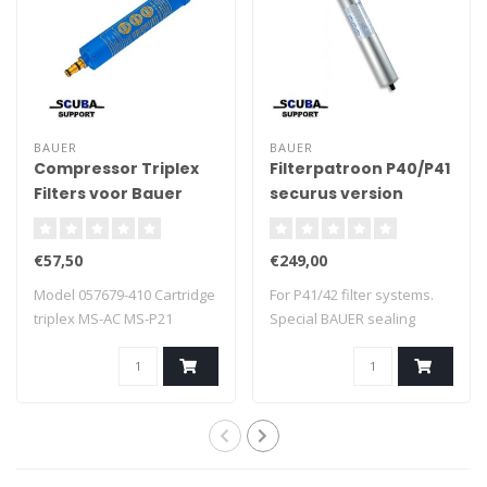
BAUER
BAUER
Compressor Triplex
Filterpatroon P40/P41
Filters voor Bauer
securus version
Junior II Electric
€57,50
€249,00
Model 057679-410 Cartridge
For P41/42 filter systems.
triplex MS-AC MS-P21
Special BAUER sealing
Cartridge..
technology ..