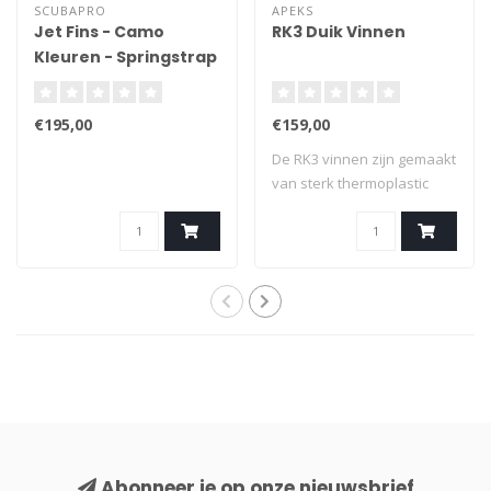
SCUBAPRO
APEKS
Jet Fins - Camo
RK3 Duik Vinnen
Kleuren - Springstrap
€195,00
€159,00
De RK3 vinnen zijn gemaakt
van sterk thermoplastic
rubber en..
Abonneer je op onze nieuwsbrief