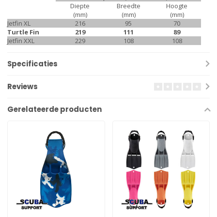
Diepte
Breedte
Hoogte
(mm)
(mm)
(mm)
Jetfin XL
216
95
70
Turtle Fin
219
111
89
Jetfin XXL
229
108
108
Specificaties
Reviews
Gerelateerde producten