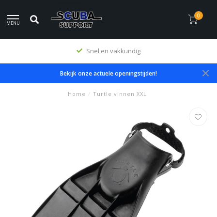
0
MENU
Snel en vakkundig
Bekijk onze actuele openingstijden!
Home
/
Turtle vinnen XXL