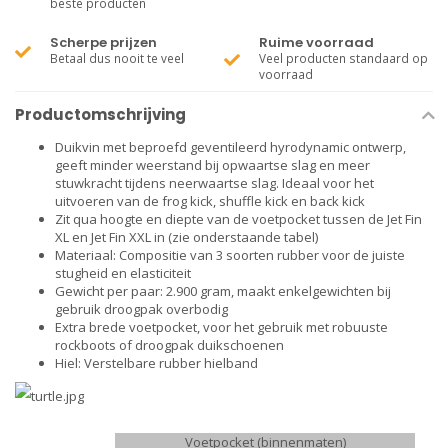
beste producten
Scherpe prijzen
Ruime voorraad
Betaal dus nooit te veel
Veel producten standaard op
voorraad
Productomschrijving
Duikvin met beproefd geventileerd hyrodynamic ontwerp,
geeft minder weerstand bij opwaartse slag en meer
stuwkracht tijdens neerwaartse slag. Ideaal voor het
uitvoeren van de frog kick, shuffle kick en back kick
Zit qua hoogte en diepte van de voetpocket tussen de Jet Fin
XL en Jet Fin XXL in (zie onderstaande tabel)
Materiaal: Compositie van 3 soorten rubber voor de juiste
stugheid en elasticiteit
Gewicht per paar: 2.900 gram, maakt enkelgewichten bij
gebruik droogpak overbodig
Extra brede voetpocket, voor het gebruik met robuuste
rockboots of droogpak duikschoenen
Hiel: Verstelbare rubber hielband
Voetpocket (binnenmaten)