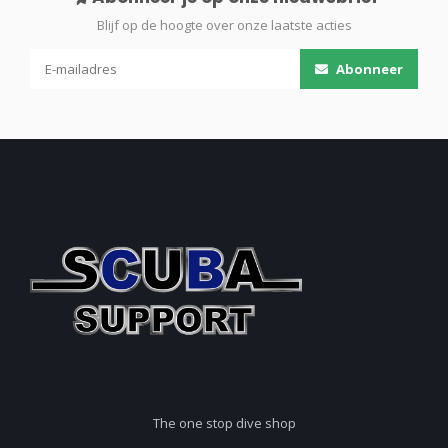
Blijf op de hoogte over onze laatste acties
Abonneer
The one stop dive shop