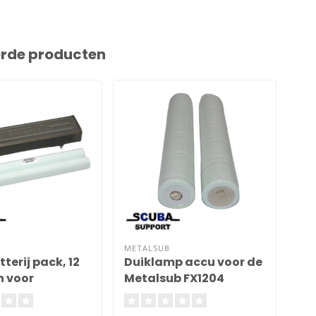
erde producten
METALSUB
SCU
terij pack, 12
Duiklamp accu voor de
Lo
h voor
Metalsub FX1204
vol
ub