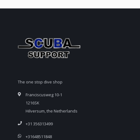
The one stop dive shop
Franciscusweg 10-1
1216SK
Hilversum, the Netherlands
+31 356313499
+31648511848