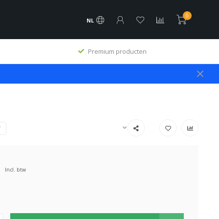
0
NL
Premium producten
T
Incl. btw