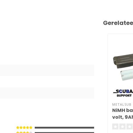
Gerelate
6
METALSUB
NiMH bat
volt, 9A
Metals