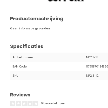
Productomschrijving
Geen informatie gevonden
Specificaties
Artikelnummer
NP2.3-12
EAN Code
879887018439
SKU
NP2.3-12
Reviews
0 beoordelingen