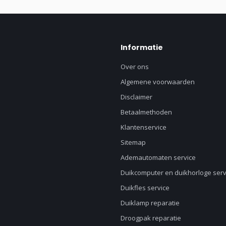
Informatie
Over ons
Algemene voorwaarden
Disclaimer
Betaalmethoden
Klantenservice
Sitemap
Ademautomaten service
Duikcomputer en duikhorloge serv
Duikfles service
Duiklamp reparatie
Droogpak reparatie