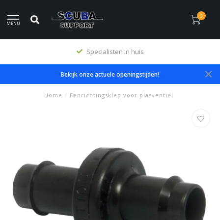
0
MENU
Specialisten in huis
Bekijk onze actuele openingstijden!
Home
/
Eenrichtingsklep voor plasventiel