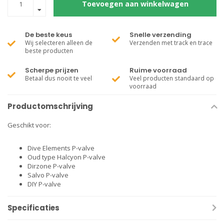
Toevoegen aan winkelwagen
De beste keus
Snelle verzending
Wij selecteren alleen de
Verzenden met track en trace
beste producten
Scherpe prijzen
Ruime voorraad
Betaal dus nooit te veel
Veel producten standaard op
voorraad
Productomschrijving
Geschikt voor:
Dive Elements P-valve
Oud type Halcyon P-valve
Dirzone P-valve
Salvo P-valve
DIY P-valve
Specificaties