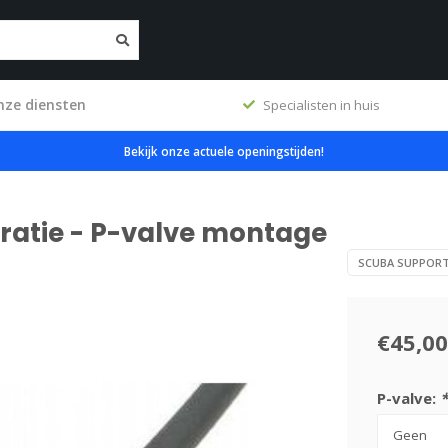
nze diensten
ig
Specialisten in huis
Bekijk onze actuele openingstijden!
atie - P-valve montage
SCUBA SUPPOR
€45,00
P-valve:
*