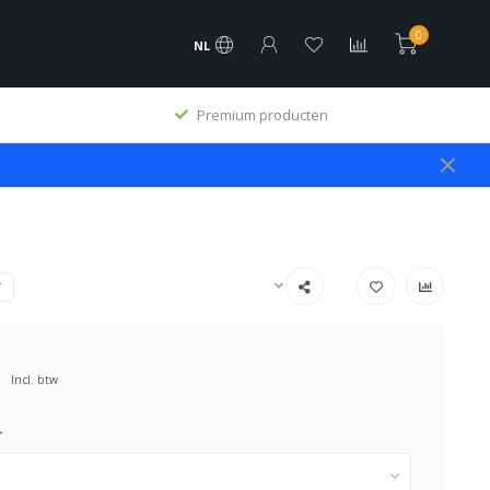
0
NL
Premium producten
T
Incl. btw