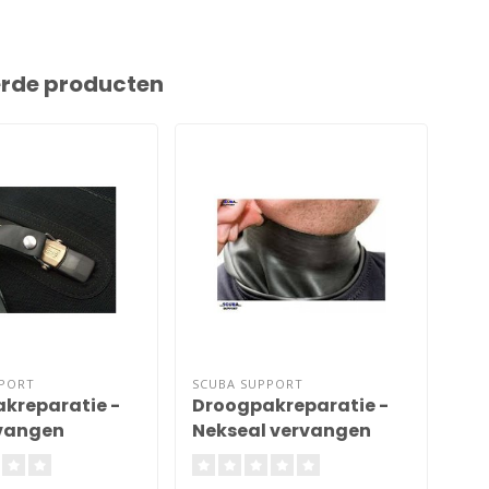
erde producten
PPORT
SCUBA SUPPORT
SCU
kreparatie -
Droogpakreparatie -
Dr
rvangen
Nekseal vervangen
Le
kl