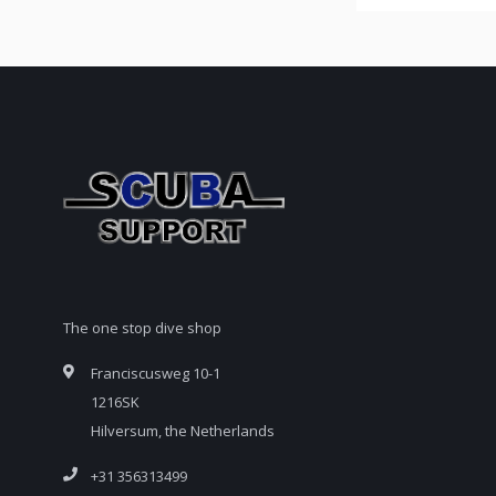
The one stop dive shop
Franciscusweg 10-1
1216SK
Hilversum, the Netherlands
+31 356313499