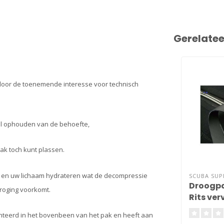
Gerelate
 door de toenemende interesse voor technisch
el ophouden van de behoefte,
pak toch kunt plassen.
en en uw lichaam hydrateren wat de decompressie
SCUBA SU
Droogpa
roging voorkomt.
Rits ve
nteerd in het bovenbeen van het pak en heeft aan