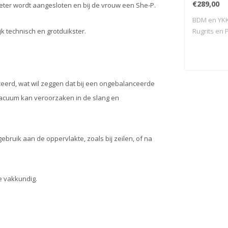
€289,00
eter wordt aangesloten en bij de vrouw een She-P.
BDM en YKK r
Rugrits en P
k technisch en grotduikster.
erd, wat wil zeggen dat bij een ongebalanceerde
 vacuum kan veroorzaken in de slang en
bruik aan de oppervlakte, zoals bij zeilen, of na
e vakkundig.