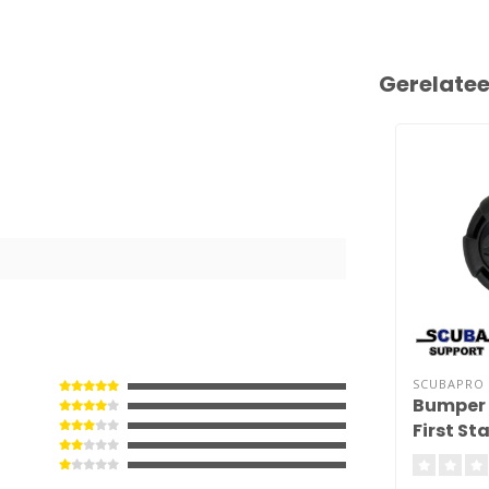
Gerelate
SCUBAPRO
Bumper 
First St