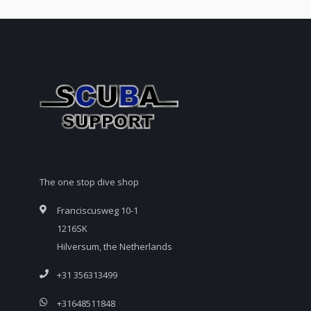
The one stop dive shop
Franciscusweg 10-1
1216SK
Hilversum, the Netherlands
+31 356313499
+31648511848