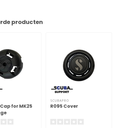
erde producten
SCUBAPRO
SCU
Cap for MK25
R095 Cover
DIN
age
Sc
1e