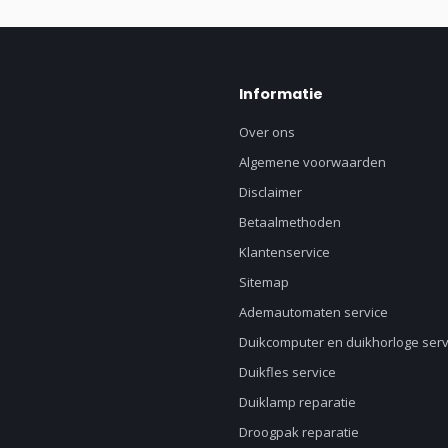
Informatie
Over ons
Algemene voorwaarden
Disclaimer
Betaalmethoden
Klantenservice
Sitemap
Ademautomaten service
Duikcomputer en duikhorloge serv
Duikfles service
Duiklamp reparatie
Droogpak reparatie