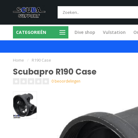
CATEGORIEËN
Dive shop
Vulstation
O
ice in eigen werkplaats
Snel en vakkund
Home
/
R190 Case
Scubapro R190 Case
0 beoordelingen