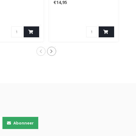
€14,95
€69
Abonneer