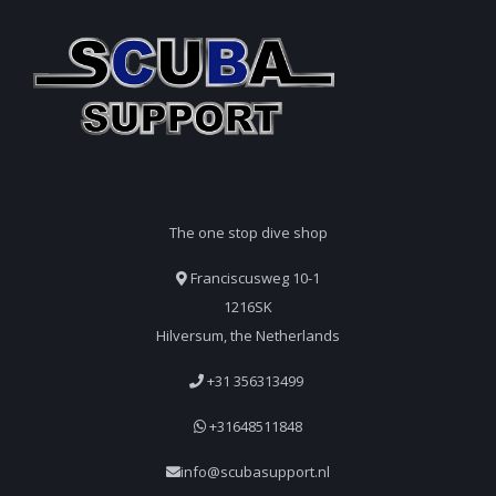
The one stop dive shop
Franciscusweg 10-1
1216SK
Hilversum, the Netherlands
+31 356313499
+31648511848
info@scubasupport.nl