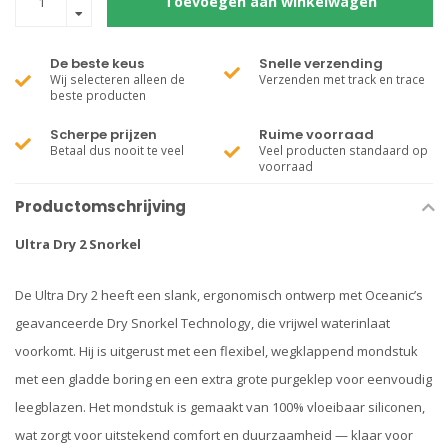
Toevoegen aan winkelwagen
De beste keus
Snelle verzending
Wij selecteren alleen de
Verzenden met track en trace
beste producten
Scherpe prijzen
Ruime voorraad
Betaal dus nooit te veel
Veel producten standaard op
voorraad
Productomschrijving
Ultra Dry 2 Snorkel
De Ultra Dry 2 heeft een slank, ergonomisch ontwerp met Oceanic’s
geavanceerde Dry Snorkel Technology, die vrijwel waterinlaat
voorkomt. Hij is uitgerust met een flexibel, wegklappend mondstuk
met een gladde boring en een extra grote purgeklep voor eenvoudig
leegblazen. Het mondstuk is gemaakt van 100% vloeibaar siliconen,
wat zorgt voor uitstekend comfort en duurzaamheid — klaar voor