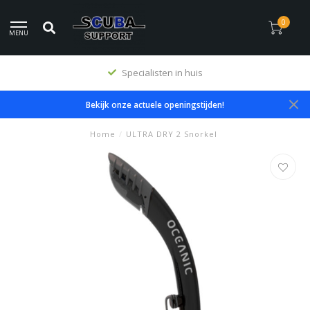
0
MENU
Specialisten in huis
Bekijk onze actuele openingstijden!
Home
/
ULTRA DRY 2 Snorkel