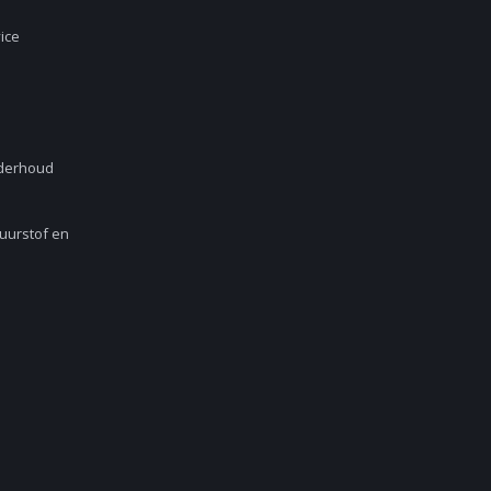
ice
nderhoud
Zuurstof en