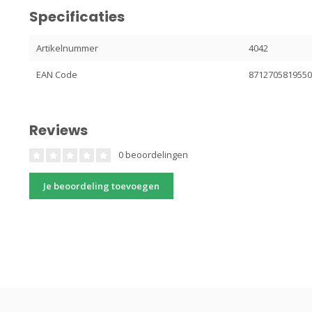
Specificaties
Artikelnummer
4042
EAN Code
871270581955
Reviews
0 beoordelingen
Je beoordeling toevoegen