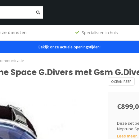
nze diensten
ig
Specialisten in huis
Bekijk onze actuele openingstijden!
communicatie
ne Space G.Divers met Gsm G.Di
OCEAN REEF
€899,
Deze set be
Neptune Sp
Lees meer..