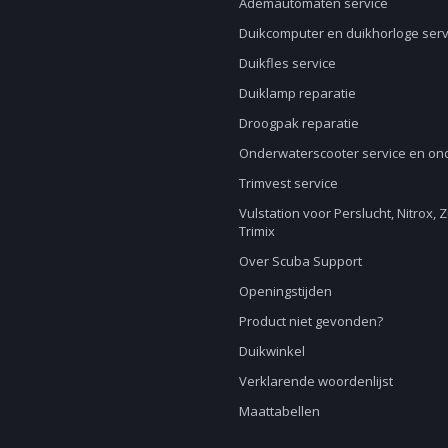
Ademautomaten service
Duikcomputer en duikhorloge serv
Duikfles service
Duiklamp reparatie
Droogpak reparatie
Onderwaterscooter service en o
Trimvest service
Vulstation voor Perslucht, Nitrox, 
Trimix
Over Scuba Support
Openingstijden
Product niet gevonden?
Duikwinkel
Verklarende woordenlijst
Maattabellen