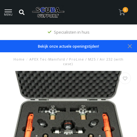
0
MENU
Specialisten in huis
Bekijk onze actuele openingstijden!
Home
/
APEX Tec-Manifold / ProLine / M25 / Air 232 (with
case)