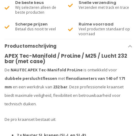
De beste keus
Snelle verzending
Wij selecteren alleen de
Verzenden met track en trace
beste producten
Scherpe prijzen
Ruime voorraad
Betaal dus nooit te veel
Veel producten standaard op
voorraad
Productomschrijving
APEX Tec-Manifold / ProLine / M25 / Lucht 232
bar (met case)
De
NAUTEC APEX Tec-Manifold ProLine
is ontwikkeld voor
dubbele persluchtflessen
met
flensdiameters van 140 of 171
mm
en een werkdruk van
232 bar
. Deze professionele kraanset
biedt maximale veiligheid, flexibiliteit en betrouwbaarheid voor
technisch duiken.
De pro kraanset bestaat uit:
2 × Nautec SL kranen (SL-L en SL-R)