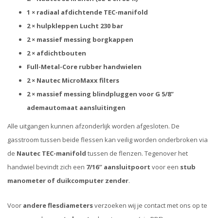
1 × radiaal afdichtende TEC-manifold
2 × hulpkleppen Lucht 230 bar
2 × massief messing borgkappen
2 × afdichtbouten
Full-Metal-Core rubber handwielen
2 × Nautec MicroMaxx filters
2 × massief messing blindpluggen voor G 5/8”
ademautomaat aansluitingen
Alle uitgangen kunnen afzonderlijk worden afgesloten. De
gasstroom tussen beide flessen kan veilig worden onderbroken via
de
Nautec TEC-manifold
tussen de flenzen. Tegenover het
handwiel bevindt zich een
7/16″ aansluitpoort
voor een
stub
manometer of duikcomputer zender
.
Voor
andere flesdiameters
verzoeken wij je contact met ons op te