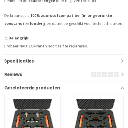
nemen en de
exacte lengte
door te geven (zie PDF).
De kraanset is
100% zuurstofcompatibel (in ongebruikte
toestand)
en
loodvrij
, en daarmee geschikt voor technisch duiken.
⚠️
Belangrijk:
Probeer NAUTEC-kranen nooit zelf te repareren.
Specificaties
Reviews
Gerelateerde producten