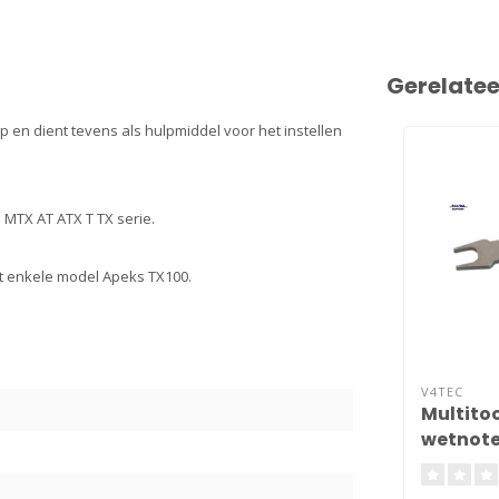
Gerelate
 en dient tevens als hulpmiddel voor het instellen
MTX AT ATX T TX serie.
et enkele model Apeks TX100.
V4TEC
Multitoo
wetnote
6