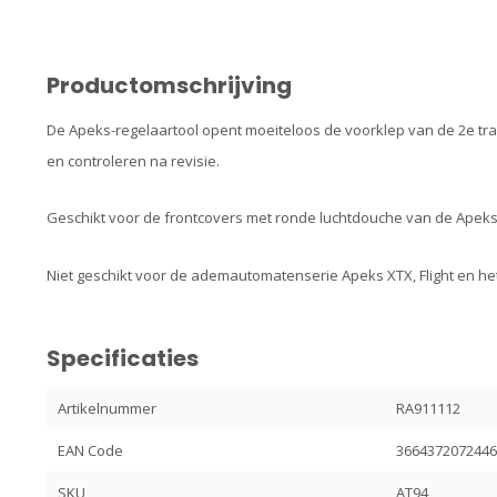
Productomschrijving
De Apeks-regelaartool opent moeiteloos de voorklep van de 2e trap
en controleren na revisie.
Geschikt voor de frontcovers met ronde luchtdouche van de Apeks 
Niet geschikt voor de ademautomatenserie Apeks XTX, Flight en h
Specificaties
Artikelnummer
RA911112
EAN Code
366437207244
SKU
AT94