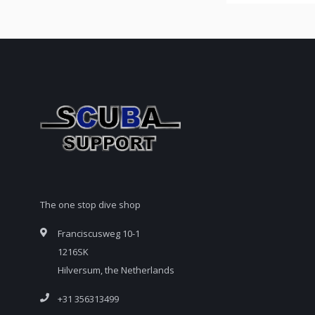
The one stop dive shop
Franciscusweg 10-1
1216SK
Hilversum, the Netherlands
+31 356313499