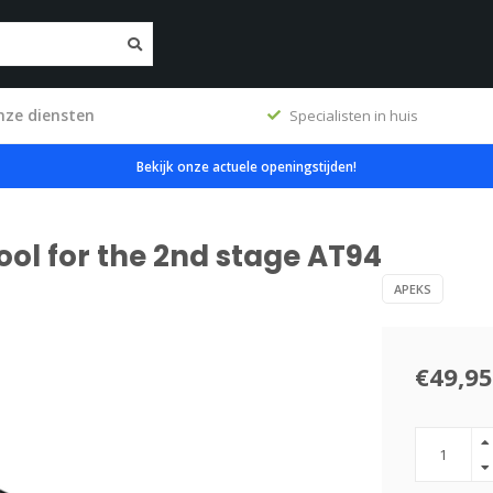
nze diensten
ig
Specialisten in huis
Bekijk onze actuele openingstijden!
ol for the 2nd stage AT94
APEKS
€49,95