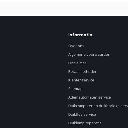
Informatie
Over ons
Algemene voorwaarden
Disclaimer
Betaalmethoden
Klantenservice
Sitemap
Ademautomaten service
Duikcomputer en duikhorloge serv
Duikfles service
Duiklamp reparatie