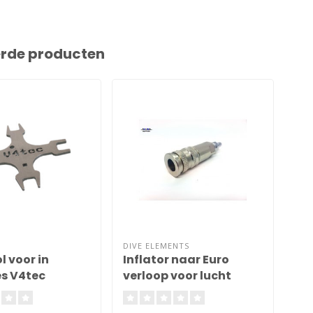
erde producten
DIVE ELEMENTS
SCU
l voor in
Inflator naar Euro
Dr
s V4tec
verloop voor lucht
vo
gereedschap