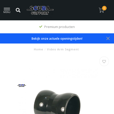
0
MENU
Premium producten
Bekijk onze actuele openingstijden!
Home
/
Video Arm Segment