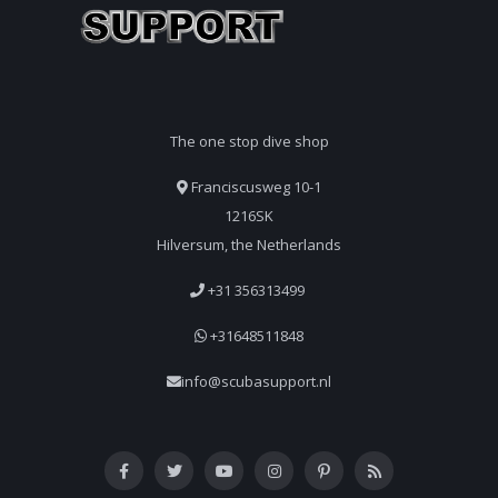
The one stop dive shop
Franciscusweg 10-1
1216SK
Hilversum, the Netherlands
+31 356313499
+31648511848
info@scubasupport.nl