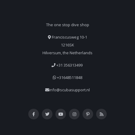
The one stop dive shop
Franciscusweg 10-1
1216SK
Hilversum, the Netherlands
+31 356313499
+31648511848
info@scubasupport.nl