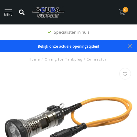
0
MENU
Specialisten in huis
Bekijk onze actuele openingstijden!
Home
/
O-ring for Tankplug / Connector