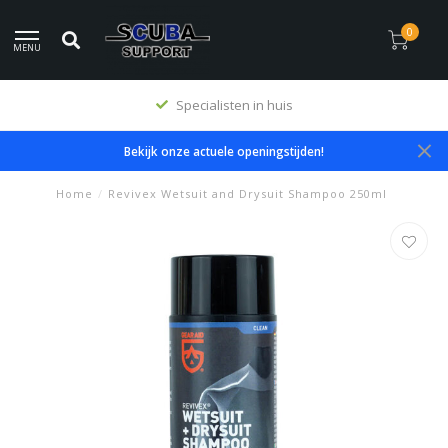
0
MENU
Specialisten in huis
Bekijk onze actuele openingstijden!
Home
/
Revivex Wetsuit and Drysuit Shampoo 250ml