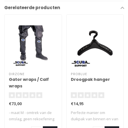
Gerelateerde producten
DIRZONE
PROBLUE
Gator wraps / Calf
Droogpak hanger
wraps
€73,00
€14,95
- maat M - omtrek van de
Perfecte manier om
omslag, geen rekoefening
duikpak van binnen en van
toegepast ..
buiten schoon t..