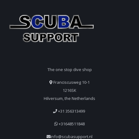
The one stop dive shop
Franciscusweg 10-1
1216SK
Hilversum, the Netherlands
+31 356313499
+31648511848
info@scubasupport.nl