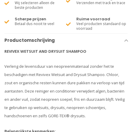
Wij selecteren alleen de
Verzenden met track en trace
beste producten
Scherpe prijzen
Ruime voorraad
Betaal dus nooit te veel
Veel producten standaard op
voorraad
Productomschrijving
REVIVEX WETSUIT AND DRYSUIT SHAMPOO
Verleng de levensduur van neopreenmateriaal zonder het te
beschadigen met Revivex Wetsuit and Drysuit Shampoo. Chloor,
zout en organische resten kunnen dure pakken na verloop van tijd
aantasten. Deze reiniger en conditioner verwijdert algen, bacteriën
en ander vuil, zodat neopreen soepel, fris en duurzaam blijft. Veilig
te gebruiken op wetsuits, drysuits, neopreen schoentjes,
handschoenen en zelfs GORE-TEX® drysuits.
Belangrijkste kenmerken: