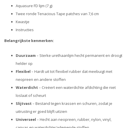
Aquasure FD lijm (7 g)
Twee ronde Tenacious Tape patches van 7,6 cm
Kwastje
Instructies
Belangrijkste kenmerken:
Duurzaam
– Sterke urethaanlijm hecht permanent en droogt
helder op
Flexibel
– Hardt uit tot flexibel rubber dat meebuigt met
neopreen en andere stoffen
Waterdicht
– Creëert een waterdichte afdichting die niet
loslaat of scheurt
Slijtvast
– Bestand tegen krassen en schuren, zodat je
uitrusting er goed blijft uitzien
Universeel
– Hecht aan neopreen, rubber, nylon, vinyl,
canvas en waterdichte/ademende stoffen