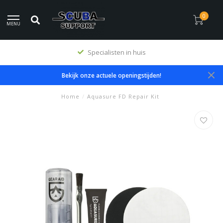
0
MENU
Specialisten in huis
Bekijk onze actuele openingstijden!
Home
/
Aquasure FD Repair Kit