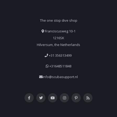
The one stop dive shop
Franciscusweg 10-1
1216SK
Hilversum, the Netherlands
+31 356313499
+31648511848
info@scubasupport.nl