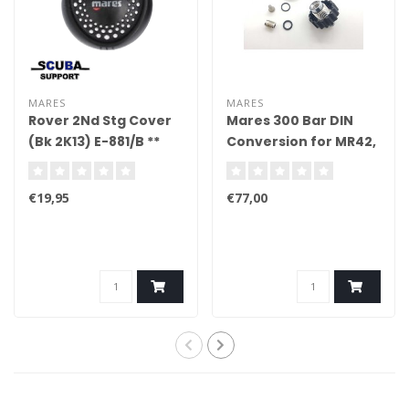
MARES
MARES
Rover 2Nd Stg Cover
Mares 300 Bar DIN
(Bk 2K13) E-881/B **
Conversion for MR42,
46201250
MR22 Regulators
€19,95
€77,00