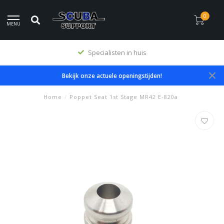
0
MENU
Specialisten in huis
Bekijk onze actuele openingstijden!
Home
/
Poppet Seat 1st Stage MR42 E-820a