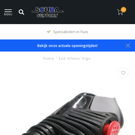
0
MENU
Specialisten in huis
Bekijk onze actuele openingstijden!
Home
/
End Inflator Ergo