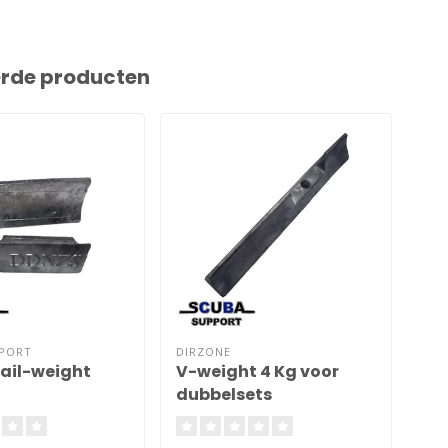
erde producten
PPORT
DIRZONE
DIR
ail-weight
V-weight 4 Kg voor
P-
dubbelsets