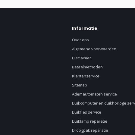
Informatie
Over ons
Algemene voorwaarden
Disclaimer
Betaalmethoden
Klantenservice
Sitemap
Ademautomaten service
Duikcomputer en duikhorloge serv
Duikfles service
Duiklamp reparatie
Droogpak reparatie