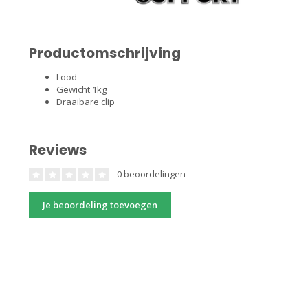
Productomschrijving
Lood
Gewicht 1kg
Draaibare clip
Reviews
0 beoordelingen
Je beoordeling toevoegen