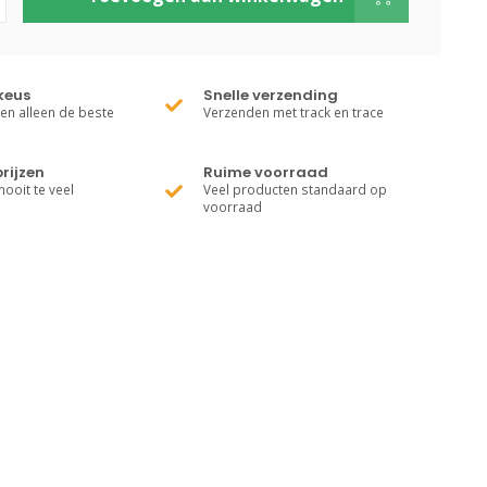
keus
Snelle verzending
ren alleen de beste
Verzenden met track en trace
rijzen
Ruime voorraad
nooit te veel
Veel producten standaard op
voorraad