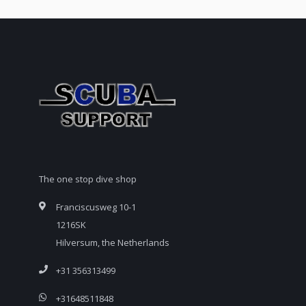
The one stop dive shop
Franciscusweg 10-1
1216SK
Hilversum, the Netherlands
+31 356313499
+31648511848