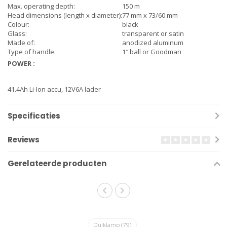
Max. operating depth:
150 m
Head dimensions (length x diameter):
77 mm x 73/60 mm
Colour:
black
Glass:
transparent or satin
Made of:
anodized aluminum
Type of handle:
1″ ball or Goodman
POWER :
41.4Ah Li-Ion accu, 12V6A lader
Specificaties
Reviews
Gerelateerde producten
Duiklamp
(79)