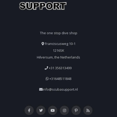
The one stop dive shop
Franciscusweg 10-1
1216SK
Hilversum, the Netherlands
+31 356313499
+31648511848
info@scubasupport.nl