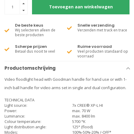
Toevoegen aan winkelwagen
De beste keus
Snelle verzending
Wij selecteren alleen de
Verzenden met track en trace
beste producten
Scherpe prijzen
Ruime voorraad
Betaal dus nooit te veel
Veel producten standaard op
voorraad
Productomschrijving
Video floodlight head with Goodman handle for hand use or with 1-
inch ball handle for video arms set in single and dual configuration.
TECHNICAL DATA
Light source:
7x CREE® XP-L HI
Power:
max. 70 W
Luminance:
max. 8400 lm
Colour temperature:
5700 °K
Light distribution angle:
125° (flood)
Modes:
100%-50%-20% /-OFF*