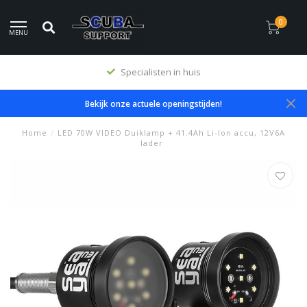
0
MENU
Specialisten in huis
Bekijk onze actuele openingstijden!
Home
/
LED 70W VIDEO Duiklamp + 41.4Ah Li-Ion accu, 12V6A
lader