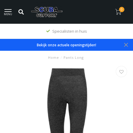
0
MENU
Specialisten in huis
Bekijk onze actuele openingstijden!
Home
/
Pants Long