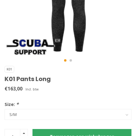
K01
K01 Pants Long
€163,00
Incl. btw
Size:
*