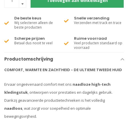
Toevoegen aan winkelwagen
De beste keus
Snelle verzending
Wij selecteren alleen de
Verzenden met track en trace
beste producten
Scherpe prijzen
Ruime voorraad
Betaal dus nooit te veel
Veel producten standaard op
voorraad
Productomschrijving
COMFORT, WARMTE EN ZACHTHEID – DE ULTIEME TWEEDE HUID
Ervaar ongeëvenaard comfort met ons
naadloze high-tech
kledingstuk
, ontworpen voor prestaties en dagelijks gebruik.
Dankzij geavanceerde productietechnieken is het volledig
naadloos
, wat zorgt voor soepelheid en optimale
bewegingsvrijheid.