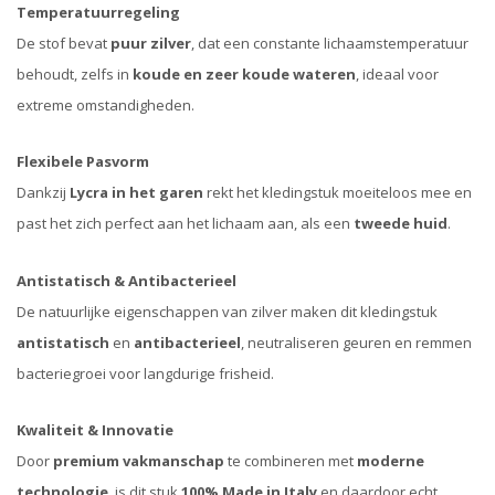
Temperatuurregeling
De stof bevat
puur zilver
, dat een constante lichaamstemperatuur
behoudt, zelfs in
koude en zeer koude wateren
, ideaal voor
extreme omstandigheden.
Flexibele Pasvorm
Dankzij
Lycra in het garen
rekt het kledingstuk moeiteloos mee en
past het zich perfect aan het lichaam aan, als een
tweede huid
.
Antistatisch & Antibacterieel
De natuurlijke eigenschappen van zilver maken dit kledingstuk
antistatisch
en
antibacterieel
, neutraliseren geuren en remmen
bacteriegroei voor langdurige frisheid.
Kwaliteit & Innovatie
Door
premium vakmanschap
te combineren met
moderne
technologie
, is dit stuk
100% Made in Italy
en daardoor echt