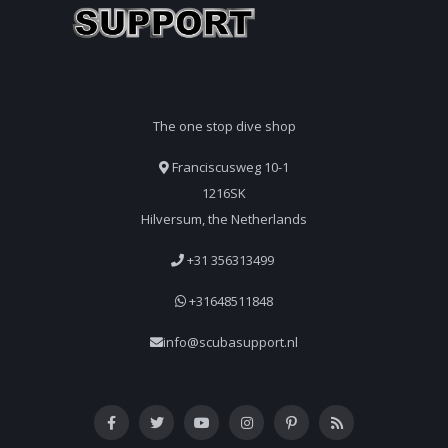
The one stop dive shop
Franciscusweg 10-1
1216SK
Hilversum, the Netherlands
+31 356313499
+31648511848
info@scubasupport.nl