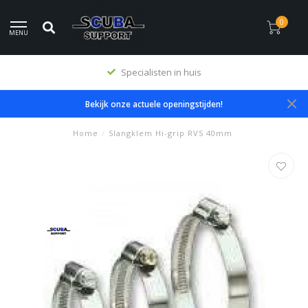
0
MENU
Specialisten in huis
Bekijk onze actuele openingstijden!
Home
/
Slangklem Hi-grip RVS 40mm