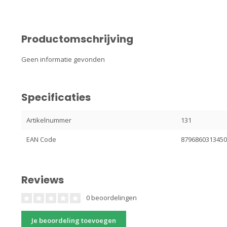
Productomschrijving
Geen informatie gevonden
Specificaties
Artikelnummer
131
EAN Code
879686031345
Reviews
0 beoordelingen
Je beoordeling toevoegen