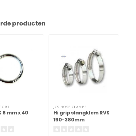
erde producten
PPORT
JCS HOSE CLAMPS
JCS
S 6 mm x 40
Hi grip slangklem RVS
Sl
190-380mm
2