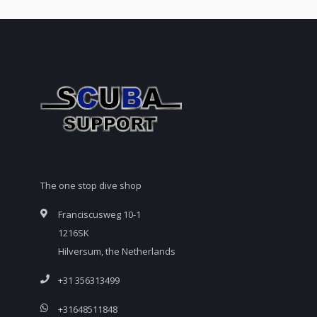
The one stop dive shop
Franciscusweg 10-1
1216SK
Hilversum, the Netherlands
+31 356313499
+31648511848