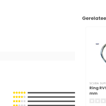
Gerelate
0
SCUBA SU
Ring RV
mm