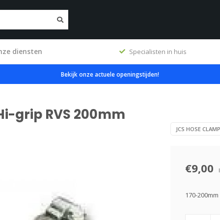
nze diensten
ig
Specialisten in huis
Bekijk onze actuele openingstijden!
Hi-grip RVS 200mm
JCS HOSE CLAM
€9,00
170-200mm Z