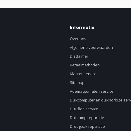
Informatie
Over ons
Algemene voorwaarden
Disclaimer
Betaalmethoden
Klantenservice
Sitemap
Ademautomaten service
Duikcomputer en duikhorloge serv
Duikfles service
Duiklamp reparatie
Droogpak reparatie