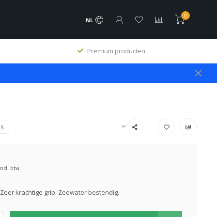
0
NL
Premium producten
PS
Incl. btw
eer krachtige grip. Zeewater bestendig.