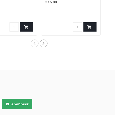
€16,00
€10
240m
Zee
Abonneer