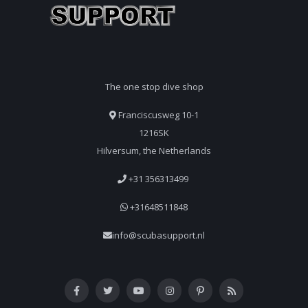
The one stop dive shop
Franciscusweg 10-1
1216SK
Hilversum, the Netherlands
+31 356313499
+31648511848
info@scubasupport.nl