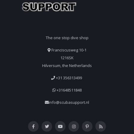
The one stop dive shop
Franciscusweg 10-1
1216SK
Hilversum, the Netherlands
+31 356313499
+31648511848
info@scubasupport.nl