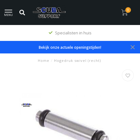
0
MENU
Specialisten in huis
Bekijk onze actuele openingstijden!
Home
/
Hogedruk swivel (recht)