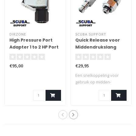
DIRZONE
SCUBA SUPPORT
High Pressure Port
Quick Release voor
Adapter 1 to 2 HP Port
Midden­druks­lang
Splitter
€95,00
€29,95
Een snelkoppeling voor
gebruik op midden­
drukslangen van ade..