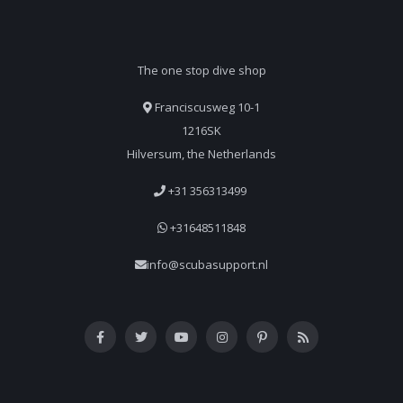
The one stop dive shop
Franciscusweg 10-1
1216SK
Hilversum, the Netherlands
+31 356313499
+31648511848
info@scubasupport.nl