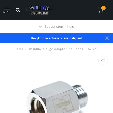
0
MENU
Specialisten in huis
Bekijk onze actuele openingstijden!
Home
/
HP Inline Gauge Adapter Includes HP swivel