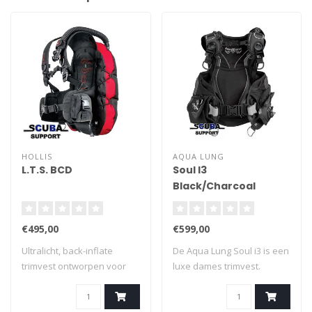
HOLLIS
AQUA LUNG
L.T.S. BCD
Soul I3
Black/Charcoal
Trimvest
€495,00
€599,00
Ultralicht, back-inflate
De Aqua Lung Soul i3 is een
trimvest ontworpen voor
luxe dames trimvest.
duikers die..