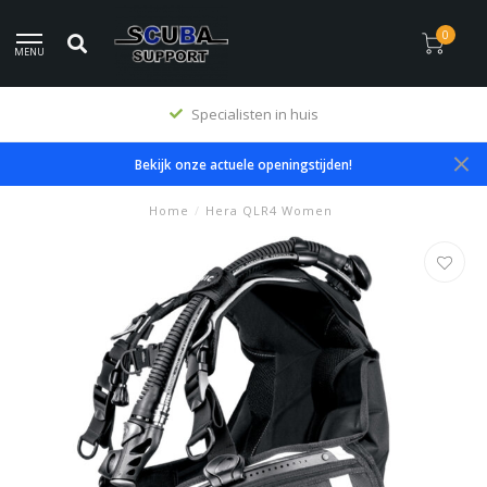
0
MENU
Specialisten in huis
Bekijk onze actuele openingstijden!
Home
/
Hera QLR4 Women