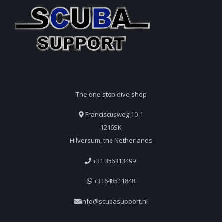
The one stop dive shop
Franciscusweg 10-1
1216SK
Hilversum, the Netherlands
+31 356313499
+31648511848
info@scubasupport.nl