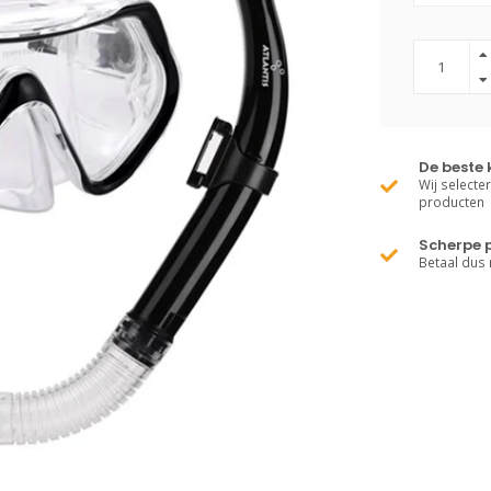
De beste 
Wij selecte
producten
Scherpe p
Betaal dus 