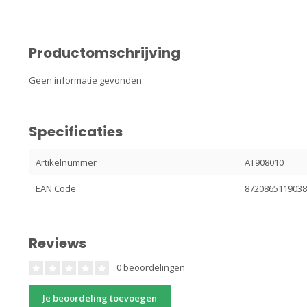
Productomschrijving
Geen informatie gevonden
Specificaties
Artikelnummer
AT908010
EAN Code
872086511903
Reviews
0 beoordelingen
Je beoordeling toevoegen