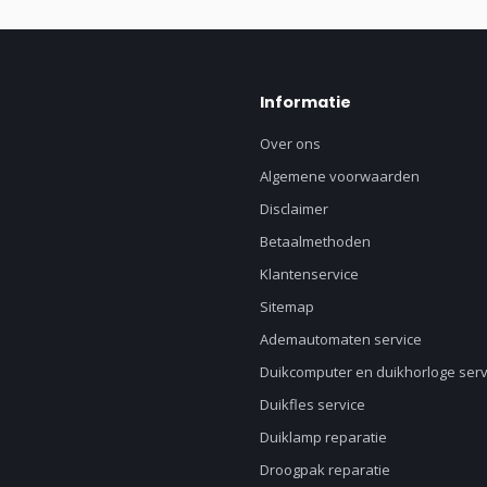
Informatie
Over ons
Algemene voorwaarden
Disclaimer
Betaalmethoden
Klantenservice
Sitemap
Ademautomaten service
Duikcomputer en duikhorloge serv
Duikfles service
Duiklamp reparatie
Droogpak reparatie