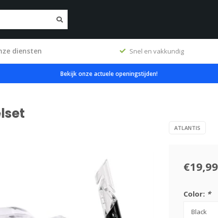
nze diensten
erkplaats
Snel en vakkundig
Bekijk onze actuele openingstijden!
lset
ATLANTIS
€19,99
Color:
*