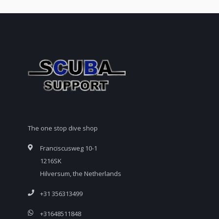
The one stop dive shop
Franciscusweg 10-1
1216SK
Hilversum, the Netherlands
+31 356313499
+31648511848