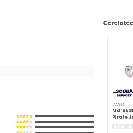
Gerelate
8
MARES
Mares S
Pirate Jr