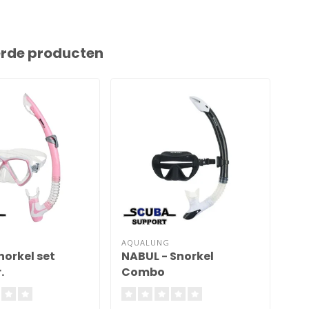
erde producten
AQUALUNG
AQU
norkel set
NABUL - Snorkel
Cor
.
Combo